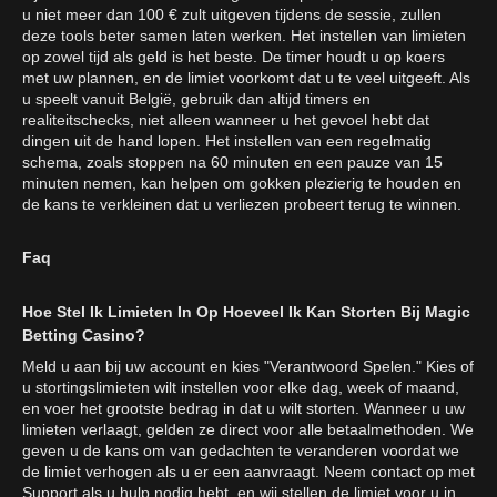
u niet meer dan 100 € zult uitgeven tijdens de sessie, zullen
deze tools beter samen laten werken. Het instellen van limieten
op zowel tijd als geld is het beste. De timer houdt u op koers
met uw plannen, en de limiet voorkomt dat u te veel uitgeeft. Als
u speelt vanuit België, gebruik dan altijd timers en
realiteitschecks, niet alleen wanneer u het gevoel hebt dat
dingen uit de hand lopen. Het instellen van een regelmatig
schema, zoals stoppen na 60 minuten en een pauze van 15
minuten nemen, kan helpen om gokken plezierig te houden en
de kans te verkleinen dat u verliezen probeert terug te winnen.
Faq
Hoe Stel Ik Limieten In Op Hoeveel Ik Kan Storten Bij Magic
Betting Casino?
Meld u aan bij uw account en kies "Verantwoord Spelen." Kies of
u stortingslimieten wilt instellen voor elke dag, week of maand,
en voer het grootste bedrag in dat u wilt storten. Wanneer u uw
limieten verlaagt, gelden ze direct voor alle betaalmethoden. We
geven u de kans om van gedachten te veranderen voordat we
de limiet verhogen als u er een aanvraagt. Neem contact op met
Support als u hulp nodig hebt, en wij stellen de limiet voor u in.