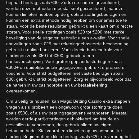
bepaald bedrag, zoals €30. Zodra de code is geverifieerd,
worden deze methoden meestal snel gecrediteerd, maar ze
kunnen limieten hebben op de grootste stortingsbedragen en
kunnen een extra methode nodig hebben om opnames toe te
staan. Voor de beste resultaten gebruikt u een kaart om direct te
storten. Voor snelle stortingen zoals €20 tot €200 met sterke
beveiliging van de uitgever, gebruikt u een e-wallet. Voor snelle
aanvullingen zoals €25 met rekeninggebaseerde bescherming,
gebruikt u online bankieren. Voor directe bankcontrole voor
stortingen zoals €50 tot €300, gebruikt u een
bankoverschrijving. Voor grotere geplande stortingen zoals
€300+ en duidelijke betalingsgegevens, gebruikt u prepaid of
vouchers. Voor strikt budgetteren met vaste bedragen zoals
€30, gebruikt u strikt budgetteren. Zorg er bijvoorbeeld voor dat
de namen in uw casinoprofiel en uw betaalrekening
overeenkomen.
Om u veilig te houden, kan Magic Betting Casino extra stappen
vragen als u probeert een ongewoon grote storting te doen,
zoals €500, of als uw betalingsgegevens veranderen. Meestal
worden derde-partij-stortingen geblokkeerd om fraude en
geschillen te voorkomen, dus gebruik alleen uw eigen
betaalmethode. Stel vooraf een limiet in op uw persoonlijke
storting. Begin met een klein bedrag, zoals €20, en verhoog het