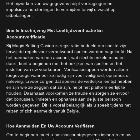
Het bijwerken van uw gegevens helpt vertragingen en
impulsieve herstortingen te vermijden terwijl u wacht op
uitbetalingen.
Snelle Inschrijving Met Leeftijdsverificatie En
Accountverificatie
Bij Magic Betting Casino is registratie bedoeld om snel te zijn
terwijl de regels voor verantwoord spelen worden nageleefd. Na
het aanmaken van een account, wat slechts enkele minuten
duurt, kunt u beginnen met het bekijken van spellen en het
instellen van uw voorkeuren. Verificatiestappen worden alleen
toegevoegd wanneer ze nodig zijn voor veiligheid, opnames of
naleving. Ervoor zorgen dat spelers de wettelijke leeftijd hebben
en zijn wie ze zeggen dat ze zijn, helpt het platform eerlijk te
houden. Daarnaast voorkomen ze fraude en zorgen ze ervoor
dat bonussen, limieten en opnames aan de juiste persoon
worden gegeven. Dit is vooral belangrijk als u speelt tijdens het
reizen of zich aanmeldt vanuit België.
Hoe Aanmelden En Uw Account Verifiëren
Om te beginnen moet u basisaccountgegevens invoeren en uw