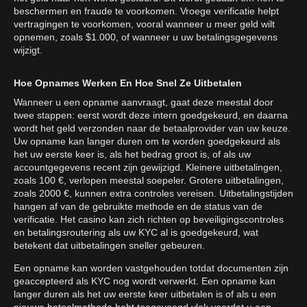
beschermen en fraude te voorkomen. Vroege verificatie helpt
vertragingen te voorkomen, vooral wanneer u meer geld wilt
opnemen, zoals $1.000, of wanneer u uw betalingsgegevens
wijzigt.
Hoe Opnames Werken En Hoe Snel Ze Uitbetalen
Wanneer u een opname aanvraagt, gaat deze meestal door
twee stappen: eerst wordt deze intern goedgekeurd, en daarna
wordt het geld verzonden naar de betaalprovider van uw keuze.
Uw opname kan langer duren om te worden goedgekeurd als
het uw eerste keer is, als het bedrag groot is, of als uw
accountgegevens recent zijn gewijzigd. Kleinere uitbetalingen,
zoals 100 €, verlopen meestal soepeler. Grotere uitbetalingen,
zoals 2000 €, kunnen extra controles vereisen. Uitbetalingstijden
hangen af van de gebruikte methode en de status van de
verificatie. Het casino kan zich richten op beveiligingscontroles
en betalingsroutering als uw KYC al is goedgekeurd, wat
betekent dat uitbetalingen sneller gebeuren.
Een opname kan worden vastgehouden totdat documenten zijn
geaccepteerd als KYC nog wordt verwerkt. Een opname kan
langer duren als het uw eerste keer uitbetalen is of als u een