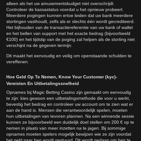
alleen als het uw amusementsbudget niet overschrijdt.
Controleer de kassastatus voordat u het opnieuw probeert.
Meerdere pogingen kunnen ertoe leiden dat uw bank meerdere
stortingen vasthoudt, zelfs als er slechts één wordt gecrediteerd.
Het bijhouden van de transactiereferentie van uw bank of wallet
en het bellen van support met het exacte bedrag (bijvoorbeeld
€100) en het tijdstip van de poging zal helpen als de storting niet
verschijnt na de gegeven termijn.
Dit maakt het eenvoudig en veilig om openstaande schulden te
vereffenen.
Hoe Geld Op Te Nemen, Know Your Customer (kyc)-
Vereisten En Uitbetalingssnelheid
Opnames bij Magic Betting Casino zijn gemaakt om eenvoudig
te zijn: kies gewoon een uitbetalingsmethode die voor u werkt,
bevestig het bedrag en controleer uw account om te zien wat er
aan de hand is. Mensen die verantwoordelijk spelen, moeten
hun uitbetalingen van tevoren plannen. Na een winnende sessie
kunnen ze bijvoorbeeld een duidelijk doel stellen om 200 € op te
nemen in plaats van meer inzetten na te jagen. Bij sommige
opnames moeten spelers mogelijk bewijzen wie ze zijn voordat
het geld naar hen wordt gestuurd. Dit wordt gedaan om hen te