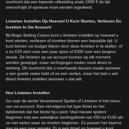
voorkomt dat een lopende uitbetaling zoals 1000 € de tijd
overschrijdt of opnieuw moet worden ingediend.
Limieten Instellen Op Hoeveel U Kunt Storten, Verliezen En
Inzetten In Uw Account
Bij Magic Betting Casino kunt u limieten instellen op hoeveel u
kunt storten, verliezen of inzetten binnen een bepaalde tijd. U
kunt binnen uw budget blijven door deze limieten in te stellen, of
u nu €20 stort voor een paar spins of €200 voor een langere
sessie. De limieten op uw account kunnen op elk moment
worden gewijzigd, maar verhogingen treden nooit direct in
werking. Dit voorkomt dat u overhaaste keuzes maakt wanneer
u een goede reeks hebt of na een verlies, maar het laat u wel
direct limieten instellen wanneer u dat wilt.
Hoe Limieten Instellen
Ga naar de sectie Verantwoord Spelen of Limieten in het menu
van uw account. Kies vervolgens het type limiet en het
tijdsbestek dat het beste bij u past. Veel nieuwe spelers
beginnen met een wekelijkse stortingslimiet van €50 tot €150 als
ze niet weten waar ze moeten beginnen. Ze passen het daarna
aan na een paar sessies. Er is een limiet op hoeveel u kunt