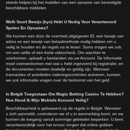
steeds helpen bij het instellen van een opname van bevestigde
beschikbare middelen.
Welk Soort Bewijs (kyc) Hebt U Nodig Voor Verantwoord
Spelen En Opnames?
We kunnen een door de overheid uitgegeven ID, een bewijs van
adres en een bewijs van betaalmethode nodig hebben om u
veilig te houden en de regels na te leven. Soms vragen we ook
om een selfie of een korte videocheck. Om wachten te
voorkomen, uploadt u bestanden via uw Account. De informatie
moet overeenkomen met wat u hebt ingevoerd bij registratie, en
de documenten moeten duidelijk en geldig zijn. Wanneer
transacties of activiteiten nalevingscontroles activeren, kunnen
we ook informatie vragen over de herkomst van het geld.
Is België Toegestaan Om Magic Betting Casino Te Hebben?
Hoe Houd Ik Mijn Mobiele Account Veilig?
Beschikbaarheid is gebaseerd op de regels in België. Wanneer
u zich aanmeldt, controleren we of u in aanmerking komt, en we
kunnen de toegang vanuit sommige gebieden beperken. U bent
verantwoordelijk voor het ervoor zorgen dat online gokken