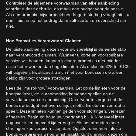
Controleer de algemene voorwaarden van elke aanbieding
voordat u deze gebruikt, en maak een budget voor de sessie.
Als een promotie bijvoorbeeld een hogere storting vraagt, stelt u
een limiet in op het bedrag dat u zult storten en overschrijd die
niet.
Hoe Promoties Verantwoord Claimen
De juiste aanbieding kiezen voor uw speelstijl is de eerste stap
naar verantwoord claimen. Wanneer u korte en voorspelbare
sessies wilt houden, kunnen kleinere promoties met minder
risico beter werken dan hoge limieten. Als u slechts €25 tot €100
wilt uitgeven, kwalificeert u zich niet voor bonussen die alleen
geldig zijn voor grotere stortingen.
Lees de "must-know" voorwaarden. Let op de limieten voor de
hoogste inzet, de in aanmerking komende spellen en de
vervaldatum van de aanbieding. Om ervoor te zorgen dat de
bonus uw budget niet overschrijdt, stelt u limieten in voordat u
speelt. Deze limieten kunnen gelden voor stortingen, verliezen
of sessies. Begin en houd uw voortgang bij. Kijk hoeveel inzet
nog over is en hoeveel tijd er nog is. Als het afronden meer
stortingen zou vereisen, stop dan. Opgelet opnemen: als de
bonus voorbij is en u nog winst maakt, kunt u ervoor kiezen om