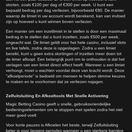
storten, zoals €100 per dag of €300 per week. U kunt een
bepaald bedrag per dag verliezen, bijvoorbeeld €80. De manier
waarop de limiet in uw account wordt berekend, kan van invloed
zijn op hoeveel u kunt winnen boven verliezen.
Een manier om een inzetlimiet in te stellen is door een maximaal
bedrag in te stellen dat u kunt inzetten, zoals €500 per week,
ongeacht wat. De limiet geldt voor het hele casino, inclusief slots
en live tafels, zodra deze is opgeslagen. Zodra u een limiet
bereikt, kunt u geen extra stortingen of inzetten meer doen tot
de timer afloopt. Een belangrijk punt om te onthouden is dat het
verlagen van een limiet direct effect heeft. Wanneer u een limiet
verhoogt, moet u wachten voordat deze van kracht wordt. Deze
"afkoelperiode" is bedoeld om mensen te helpen slimme keuzes
te maken en te voorkomen dat ze verliezen najagen.
Zelfuitsluiting En Afkoeltools Met Snelle Activering
Magic Betting Casino geeft u snelle, gebruiksvriendelijke
bedieningselementen om te stoppen met spelen zodra het niet
meer goed voelt.
Voor korte pauzes is Afkoelen het beste, terwijl Zelfuitsluiting
beter is voor langere periodes wanneer u een sterkere barrière