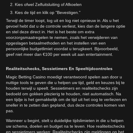
Kies ofwel Zelfuitsluiting of Afkoelen
Kies de tijd en klik op "Bevestigen."
Terwijl de timer loopt, log uit en log niet opnieuw in. Als u het
gevoel hebt dat u de controle verliest, kies dan de langere optie
en stel deze direct in. Het is het beste om extra
voorzorgsmaatregelen te nemen, zoals het verwijderen van
opgeslagen betaalmethoden en het instellen van een
persoonlijke budgetlimiet voordat u terugkeert. Bijvoorbeeld,
geef niet meer dan €100 per week uit aan entertainment.
Realiteitschecks, Sessietimers En Speeltijdcontroles
Magic Betting Casino moedigt verantwoord spelen aan door u
nuttige tools te geven die u helpen uw tijd, geld en keuzes bij te
houden terwijl u speelt. Sessietimers en realiteitschecks zijn
bedoeld om gokken plezierig te houden, niet automatisch. Na
een tijdje is het gemakkelijk om de tijd uit het oog te verliezen en
sneller in te zetten dan gepland, dus deze controles komen van
pas.
Wanneer u begint, stelt u duidelijke tijdslimieten in die u helpen
uw schema, doelen en budget na te leven. Hoe realiteitschecks
en sessietimers werken: Realiteitschecks zijn meldingen op het