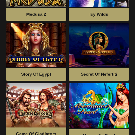
Medusa 2
Icy Wilds
Story Of Egypt
Secret Of Nefertiti
Game Of Gladiators