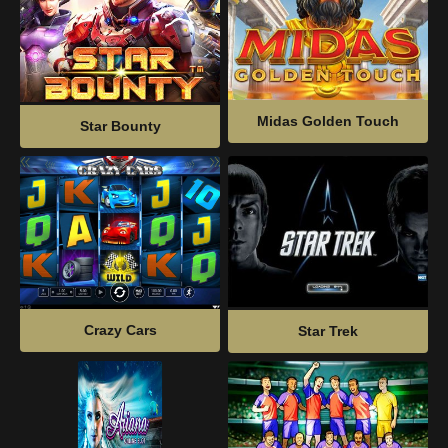
Mobiele App Voor Ios En Android
Een Eenvoudige Manier Om In Te Stellen Op Zowel
Android Als Ios
Vip-Programma En Snelle Opnames
Midas Golden Touch
Star Bounty
Vip-Niveaus En Voordelen
Beveiliging En Veilige Betalingen
Limieten, Risicobeheersing En Een 18+-Beleid Voor
Verantwoord Gokken Bij Magic Betting
Geavanceerde Risicobeheerstrategie
Instructies
Crazy Cars
Star Trek