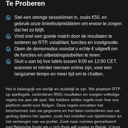
Te Proberen
Stel een strenge sessielimiet in, zoals €50, en
gebruik onze limiethulpmiddelen om ervoor te zorgen
dat het zo blijft.
Vind snel een goede match door de resultaten te
sorteren op RTP, volatiliteit, functies en inzetgrootte.
Open de demomodus voordat u echte € uitgeeft om
de functies en uitbetalingstabellen te leren.
Sluit u aan bij live tafels tussen 9:00 en 12:00 CET,
wanneer er minder mensen online zijn, voor een
langzamer tempo en meer tijd om te chatten.
Het is belangrijk om eerlijk en duidelijk te zijn. We plaatsen RTP
op speltegels, controleren RNG-resultaten en voegen volledige
regels toe aan elk spel. We hebben strikte regels over hoe ons
platform werkt voor Belgen. Deze regels omvatten het
beschermen van uw gegevens en het laten controleren van uw
gedrag tijdens het spelen, zoals het instellen van tijdslimieten en
het verbergen van uw profiel. Zoek naar ruimtes gemarkeerd
met Belgische hosts als u zich thuis wilt voelen in België. U kunt