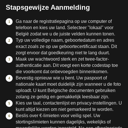
Stapsgewijze Aanmelding
Ga naar de registratiepagina op uw computer of
telefoon en kies uw land. Selecteer "lokaal" voor
België zodat we u de juiste velden kunnen tonen.
Typ uw volledige naam, geboortedatum en adres
exact zoals ze op uw geboortecertificaat staan. Dit
zorgt ervoor dat goedkeuring niet te lang duurt.
Maak uw wachtwoord sterk en zet twee-factor-
authenticatie aan. Dit voegt een korte codestap toe
die voorkomt dat onbevoegden binnenkomen.
Bevestig opnieuw wie u bent. Uw paspoort of
nationale kaart moet duidelijk zijn wanneer u de foto
uploadt. U kunt Belgische documenten gebruiken
zolang ze geldig en gemakkelijk leesbaar zijn.
Kies uw taal, contactenlijst en privacy-instellingen. U
kunt altijd kiezen om niet gemarkeerd te worden.
Beslis over €-limieten voor veilig spel. Uw
stortingslimieten kunnen dagelijks, wekelijks of