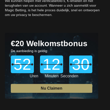
We kunnen helpen met verificatiefoto's, €-limieten en het
terughalen van uw account. Wanneer u zich aanmeldt voor
Magic Betting, is het hele proces duidelijk, snel en ontworpen
om uw privacy te beschermen.
€20 Welkomstbonus
De aanbieding is geldig:
52
12
28
Uren
Minuten
Seconden
Nu Claimen