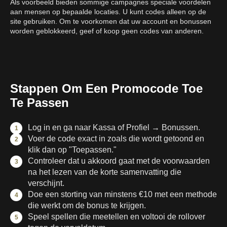
Als voorbeeld bieden sommige campagnes speciale voordelen
aan mensen op bepaalde locaties. U kunt codes alleen op de
site gebruiken. Om te voorkomen dat uw account en bonussen
worden geblokkeerd, geef of koop geen codes van anderen.
Stappen Om Een Promocode Toe
Te Passen
Log in en ga naar Kassa of Profiel → Bonussen.
Voer de code exact in zoals die wordt getoond en
klik dan op "Toepassen."
Controleer dat u akkoord gaat met de voorwaarden
na het lezen van de korte samenvatting die
verschijnt.
Doe een storting van minstens €10 met een methode
die werkt om de bonus te krijgen.
Speel spellen die meetellen en voltooi de rollover