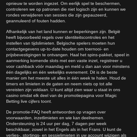
opnieuw te worden ingezet. Om eerlijk spel te beschermen,
controleren we op patronen die niet logisch zijn en kunnen we
rondes verwijderen van sessies die zijn gepauzeerd,
geannuleerd of fouten hadden.
Afhankelijk van het land kunnen er beperkingen zijn. België
heeft bijvoorbeeld regels over identiteitscontroles en het
instellen van tijdslimieten. Belgische spelers moeten hun
contactgegevens up-to-date houden om toernooi- en
prijsbevestigingen te ontvangen. Haal het spins-pakket, speel in
aanmerking komende slots met een vaste inzet, registreer u
voor cashback vóór maandag en meld u dan aan voor minstens
één dagelijks en één wekelijks evenement. Dit is de beste
manier om het meeste uit alles in één week te halen. Houd de
timers en limieten in de gaten en neem niets op tot alle
vereisten zijn voldaan. U kunt altijd zien waar u staat in ons
casino omdat elk deel van de promotiepagina voor Magic
Betting live cijfers toont.
De promotie-FAQ heeft antwoorden op vragen over
voorwaarden, inzetlimieten en wie kan deelnemen.
Ondersteuning is 24 uur per dag, 7 dagen per week
beschikbaar, zowel in het Engels als in het Frans. U kunt de
verlies-, stortings- en sessielimieten in uw account wijzigen als