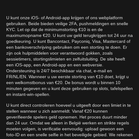
U kunt onze iOS- of Android-app krijgen of ons webplatform
gebruiken. Beide bieden veilige 2FA, pushmeldingen en snelle
KYC. Let op dat de minimumstorting €10 is en de
maximumopname €20. U kunt uw geld terugkrijgen tot 24 uur na
goedkeuring. U kunt Bancontact, Payconiq, Visa, Mastercard of
een bankoverschrijving gebruiken om een storting te doen. Er
zijn ook hulpmiddelen voor verantwoord gokken, zoals
sessietimers, stortingslimieten en zelfuitsluiting. De site heeft
een iOS-app, een Android-app en een webversie.
Ondersteuning is 24/7 beschikbaar via chat, e-mail en
FR/NL/EN. Wanneer u uw eerste storting van €10 doet, krijgt u
een welkomstbonus van €20. De bonus wordt u binnen 10
minuten gegeven en u kunt deze gebruiken op slots, tafelspellen
en instant-win-spellen.
U kunt direct controleren hoeveel u uitgeeft door een limiet in te
stellen wanneer u zich aanmeldt. Vanaf €20 kunnen
geverifieerde spelers geld opnemen. Het proces duurt minder
dan 24 uur. Omdat we alleen in België werken en strikte regels
moeten volgen, is verificatie eenvoudig: upload gewoon een
foto-ID en een snelle selfie in het beveiligde gebied. We rekenen