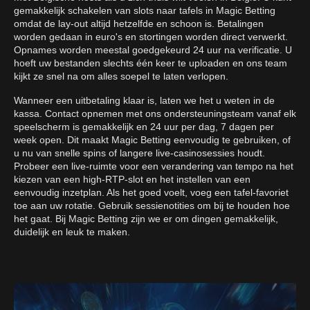
gemakkelijk schakelen van slots naar tafels in Magic Betting
omdat de lay-out altijd hetzelfde en schoon is. Betalingen
worden gedaan in euro's en stortingen worden direct verwerkt.
Opnames worden meestal goedgekeurd 24 uur na verificatie. U
hoeft uw bestanden slechts één keer te uploaden en ons team
kijkt ze snel na om alles soepel te laten verlopen.
Wanneer een uitbetaling klaar is, laten we het u weten in de
kassa. Contact opnemen met ons ondersteuningsteam vanaf elk
speelscherm is gemakkelijk en 24 uur per dag, 7 dagen per
week open. Dit maakt Magic Betting eenvoudig te gebruiken, of
u nu van snelle spins of langere live-casinosessies houdt.
Probeer een live-ruimte voor een verandering van tempo na het
kiezen van een high-RTP-slot en het instellen van een
eenvoudig inzetplan. Als het goed voelt, voeg een tafel-favoriet
toe aan uw rotatie. Gebruik sessienotities om bij te houden hoe
het gaat. Bij Magic Betting zijn we er om dingen gemakkelijk,
duidelijk en leuk te maken.