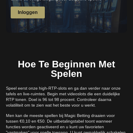
Inloggen
Hoe Te Beginnen Met
Spelen
Speel eerst onze high-RTP-slots en ga dan verder naar onze
tafels en live-ruimtes. Begin met videoslots die een duidelijke
RTP tonen. Doel is 96 tot 98 procent. Controleer daarna
volatiliteit om te zien wat het beste voor u werkt.
Men kan de meeste spellen bij Magic Betting draaien voor
tussen €0,10 en €50. De uitbetalingstabel toont wanneer
functies worden geactiveerd en u kunt uw favorieten
"vastmaken" voor snelle toegang. U kunt gemakkelijk schakelen