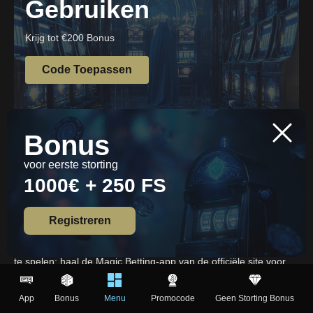
Gebruiken
Krijg tot €200 Bonus
Code Toepassen
Bonus
voor eerste storting
1000€ + 250 FS
Mobiele App Voor Ios En
Android
Registreren
Dit is de snelste manier om op sport te wedden en slots overal
te spelen: haal de Magic Betting-app van de officiële site voor
Android, iOS en andere apparaten. Stel uw eigen limieten in,
gebruik biometrisch inloggen en voeg of neem € gemakkelijk op
App
Bonus
Menu
Promocode
Geen Storting Bonus
met slechts een paar tikken. De uniforme portemonnee laat u