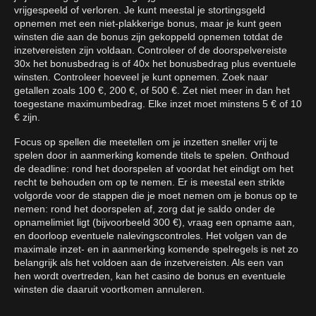
vrijgespeeld of verloren. Je kunt meestal je stortingsgeld
opnemen met een niet-plakkerige bonus, maar je kunt geen
winsten die aan de bonus zijn gekoppeld opnemen totdat de
inzetvereisten zijn voldaan. Controleer of de doorspelvereiste
30x het bonusbedrag is of 40x het bonusbedrag plus eventuele
winsten. Controleer hoeveel je kunt opnemen. Zoek naar
getallen zoals 100 €, 200 €, of 500 €. Zet niet meer in dan het
toegestane maximumbedrag. Elke inzet moet minstens 5 € of 10
€ zijn.
Focus op spellen die meetellen om je inzetten sneller vrij te
spelen door in aanmerking komende titels te spelen. Onthoud
de deadline: rond het doorspelen af voordat het eindigt om het
recht te behouden om op te nemen. Er is meestal een strikte
volgorde voor de stappen die je moet nemen om je bonus op te
nemen: rond het doorspelen af, zorg dat je saldo onder de
opnamelimiet ligt (bijvoorbeeld 300 €), vraag een opname aan,
en doorloop eventuele nalevingscontroles. Het volgen van de
maximale inzet- en in aanmerking komende spelregels is net zo
belangrijk als het voldoen aan de inzetvereisten. Als een van
hen wordt overtreden, kan het casino de bonus en eventuele
winsten die daaruit voortkomen annuleren.