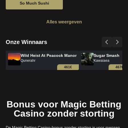
So Much Sushi
Alles weergeven
Onze Winnaars
Wild Heist At Peacock Manor
Sugar Smash
Qunerahr
Kawaiaea
461€
467€
Bonus voor Magic Betting
Casino zonder storting
De Magic Betting Casino-bonus zonder storting is voor mensen