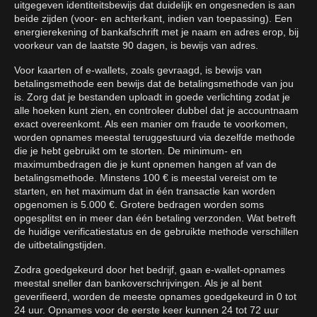
uitgegeven identiteitsbewijs dat duidelijk en ongesneden is aan
beide zijden (voor- en achterkant, indien van toepassing). Een
energierekening of bankafschrift met je naam en adres erop, bij
voorkeur van de laatste 90 dagen, is bewijs van adres.
Voor kaarten of e-wallets, zoals gevraagd, is bewijs van
betalingsmethode een bewijs dat de betalingsmethode van jou
is. Zorg dat je bestanden uploadt in goede verlichting zodat je
alle hoeken kunt zien, en controleer dubbel dat je accountnaam
exact overeenkomt. Als een manier om fraude te voorkomen,
worden opnames meestal teruggestuurd via dezelfde methode
die je hebt gebruikt om te storten. De minimum- en
maximumbedragen die je kunt opnemen hangen af van de
betalingsmethode. Minstens 100 € is meestal vereist om te
starten, en het maximum dat in één transactie kan worden
opgenomen is 5.000 €. Grotere bedragen worden soms
opgesplitst en in meer dan één betaling verzonden. Wat betreft
de huidige verificatiestatus en de gebruikte methode verschillen
de uitbetalingstijden.
Zodra goedgekeurd door het bedrijf, gaan e-wallet-opnames
meestal sneller dan bankoverschrijvingen. Als je al bent
geverifieerd, worden de meeste opnames goedgekeurd in 0 tot
24 uur. Opnames voor de eerste keer kunnen 24 tot 72 uur