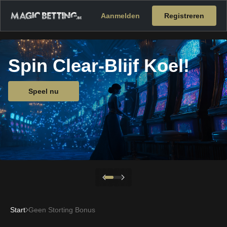
Aanmelden
Registreren
Spin Clear-Blijf Koel!
Speel nu
Start
Geen Storting Bonus