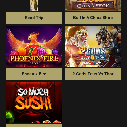
Savannah King
Bull In A China Shop
Phoenix Fire
2 Gods Zeus Vs Thor