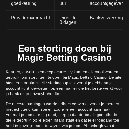
goedkeuring
uur
accountgegevens d
Provideroverdracht
Direct tot
Bankverwerking, w
3 dagen
Een storting doen bij
Magic Betting Casino
Kaarten, e-wallets en cryptocurrency kunnen allemaal worden
gebruikt om stortingen te doen bij Magic Betting Casino. De site
biedt een aantal snelle stortingsopties, zodat je geld aan je
account kunt toevoegen op een manier die het beste werkt voor
je bank en je privacybehoeften.
De meeste stortingen worden direct verwerkt, zodat je meteen
met echt geld kunt spelen zodra je een account aanmaakt.
Voordat je een storting doet, zorg je dat de betalingsmethode
die je gebruikt op je eigen naam staat en dat je er toegang toe
hebt in geval je moet bewijzen wie je bent. Afhankelijk van de