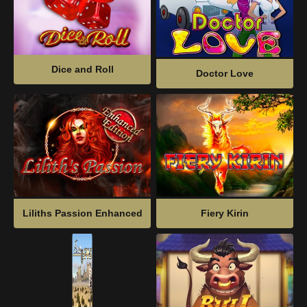
Dice and Roll
Doctor Love
Liliths Passion Enhanced
Fiery Kirin