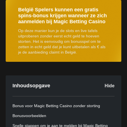
België Spelers kunnen een gratis
spins-bonus krijgen wanneer ze zich
aanmelden bij Magic Betting Casino
Op deze manier kun je de slots en live tafels
uitproberen zonder eerst echt geld te hoeven
storten. Het is eenvoudig om bonusspel om te
zetten in echt geld dat je kunt uitbetalen als € als
je de aanbieding claimt in België.
Inhoudsopgave
Hide
Bonus voor Magic Betting Casino zonder storting
Bonusvoorbeelden
Snelle stappen om je aan te melden bij Magic Betting